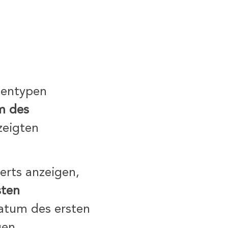
tentypen
m des
zeigten
rts anzeigen,
sten
atum des ersten
gen.