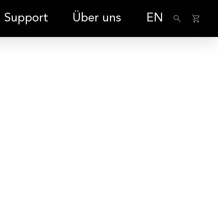
Support
Über uns
EN
 ISO 50001
IoT-Geräte
finiert:
Einfach vernetzen,
ngen von der
verändern und
folios.
effizienter gestalten