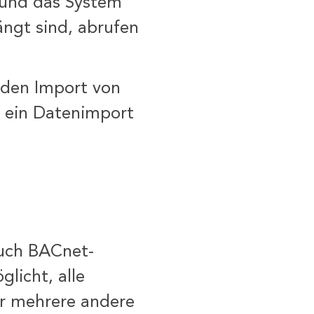
 und das System
ängt sind, abrufen
 den Import von
r ein Datenimport
auch BACnet-
licht, alle
er mehrere andere